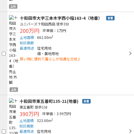
土地
十和田市大字三本木字西小稲163-4（地番）
新着
ユニバーズ十和田西店
徒歩3分
200万円
坪単価：1万円
2
土地面積
662.00m
総区画数
最適用途
住宅用地
畑・農地用地
買い物に便利で暮らしが快適な立地♪
土地
十和田市東五番町135-21(地番)
新着
東五番町
徒歩1分
390万円
坪単価：3.99万円
2
土地面積
323.00m
総区画数
最適用途
住宅用地