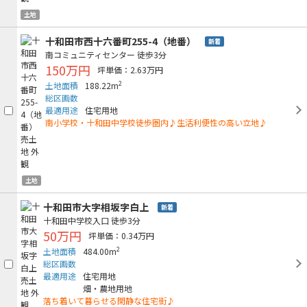
土地
十和田市西十六番町255-4（地番）
新着
南コミュニティセンター
徒歩3分
150万円
坪単価：2.63万円
2
土地面積
188.22m
総区画数
最適用途
住宅用地
南小学校・十和田中学校徒歩圏内♪生活利便性の高い立地♪
土地
十和田市大字相坂字白上
新着
十和田中学校入口
徒歩3分
50万円
坪単価：0.34万円
2
土地面積
484.00m
総区画数
最適用途
住宅用地
畑・農地用地
落ち着いて暮らせる閑静な住宅街♪