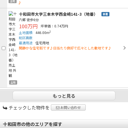
土地
♪
十和田市大字三本木字西金崎141-3（地番）
新着
六郷
徒歩6分
100万円
坪単価：0.74万円
2
土地面積
446.00m
総区画数
最適用途
住宅用地
閑静かな住宅街です♪日当たり良好で広々とした敷地です♪
土地
もっと見る
チェックした物件を
お問い合わせ
十和田市の他のエリアを探す