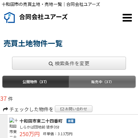
十和田市の売買土地・売地一覧｜合同会社ユアーズ
合同会社ユアーズ
売買土地物件一覧
検索条件を変更
公開物件（37）
販売中（37）
37
件
チェックした物件を
お問い合わせ
十和田市東二十四番町
新着
しらかば団地前
徒歩3分
250万円
坪単価：3.13万円