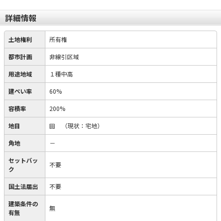
詳細情報
土地権利
所有権
都市計画
非線引区域
用途地域
１種中高
建ぺい率
60%
容積率
200%
地目
田
（現状：宅地）
角地
－
セットバッ
不要
ク
国土法届出
不要
建築条件の
無
有無