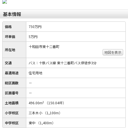
基本情報
価格
750万円
坪単価
5万円
十和田市東十二番町
所在地
地図を表示
交通
バス：十鉄バス線 東十二番町バス停徒歩3分
最適用途
住宅用地
総区画数
－
区画番号
－
2
土地面積
496.00m
（150.04坪）
小学校区
三本木小
（1,100m）
中学校区
東中
（1,400m）