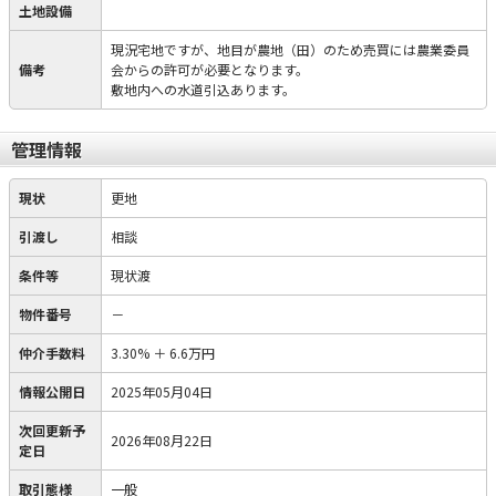
土地設備
現況宅地ですが、地目が農地（田）のため売買には農業委員
備考
会からの許可が必要となります。
敷地内への水道引込あります。
管理情報
現状
更地
引渡し
相談
条件等
現状渡
物件番号
－
仲介手数料
3.30%
＋
6.6万円
情報公開日
2025年05月04日
次回更新予
2026年08月22日
定日
取引態様
一般