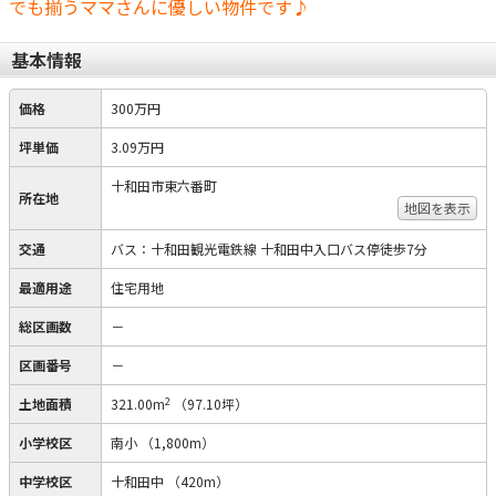
でも揃うママさんに優しい物件です♪
基本情報
価格
300万円
坪単価
3.09万円
十和田市東六番町
所在地
地図を表示
交通
バス：十和田観光電鉄線 十和田中入口バス停徒歩7分
最適用途
住宅用地
総区画数
－
区画番号
－
2
土地面積
321.00m
（97.10坪）
小学校区
南小
（1,800m）
中学校区
十和田中
（420m）