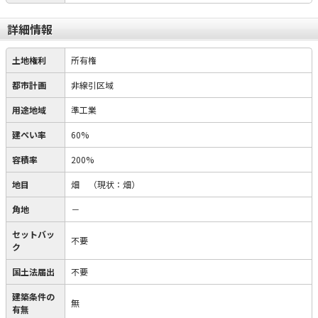
詳細情報
土地権利
所有権
都市計画
非線引区域
用途地域
準工業
建ぺい率
60%
容積率
200%
地目
畑
（現状：畑）
角地
－
セットバッ
不要
ク
国土法届出
不要
建築条件の
無
有無