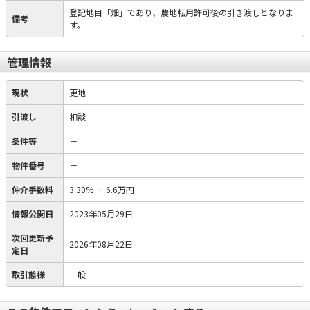
登記地目「畑」であり、農地転用許可後の引き渡しとなりま
備考
す。
管理情報
現状
更地
引渡し
相談
条件等
－
物件番号
－
仲介手数料
3.30%
＋
6.6万円
情報公開日
2023年05月29日
次回更新予
2026年08月22日
定日
取引態様
一般