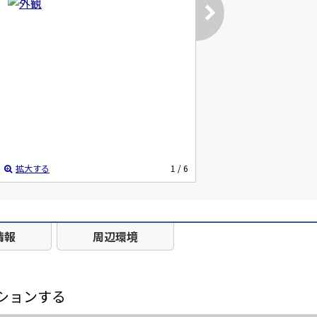
拡大する
1
/ 6
情報
周辺環境
ションする