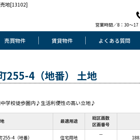
[13102]
営業時間／8：30～1
売買物件
賃貸物件
よくある質問
255-4（地番） 土地
田中学校徒歩圏内♪生活利便性の高い立地♪
総区画数
地
最適用途
区画番号
－
255-4（地番）
住宅用地
188