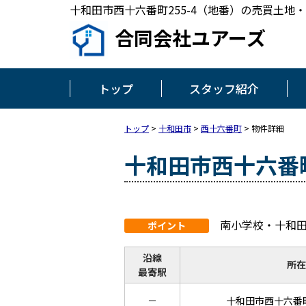
十和田市西十六番町255-4（地番）の売買土地・売地
合同会社ユアーズ
トップ
スタッフ紹介
トップ
>
十和田市
>
西十六番町
>
物件詳細
十和田市西十六番町
南小学校・十和
ポイント
沿線
所在
最寄駅
－
十和田市西十六番町