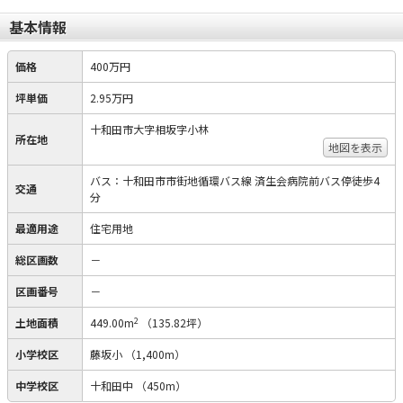
基本情報
価格
400万円
坪単価
2.95万円
十和田市大字相坂字小林
所在地
地図を表示
バス：十和田市市街地循環バス線 済生会病院前バス停徒歩4
交通
分
最適用途
住宅用地
総区画数
－
区画番号
－
2
土地面積
449.00m
（135.82坪）
小学校区
藤坂小
（1,400m）
中学校区
十和田中
（450m）