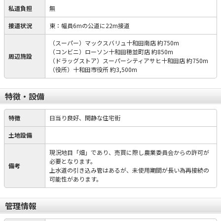
私道負担
無
接道状況
東：幅員6mの公道に22m接道
（スーパー）マックスバリュ十和田南店 約750m
（コンビニ）ローソン十和田穂並町店 約850m
周辺施設
（ドラッグストア）スーパーシティアサヒ十和田店 約750m
（役所）十和田市役所 約3,500m
特徴・設備
特徴
日当り良好、閑静な住宅街
土地設備
現況地目「畑」であり、売買に際し農業委員会からの許可が
必要となります。
備考
上水道の引き込み管はあるが、未使用期間が長い為再接続の
可能性があります。
管理情報