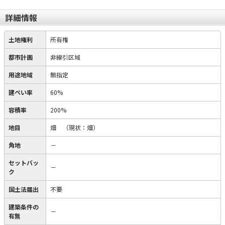
詳細情報
土地権利
所有権
都市計画
非線引区域
用途地域
無指定
建ぺい率
60%
容積率
200%
地目
畑
（現状：畑）
角地
－
セットバッ
－
ク
国土法届出
不要
建築条件の
－
有無