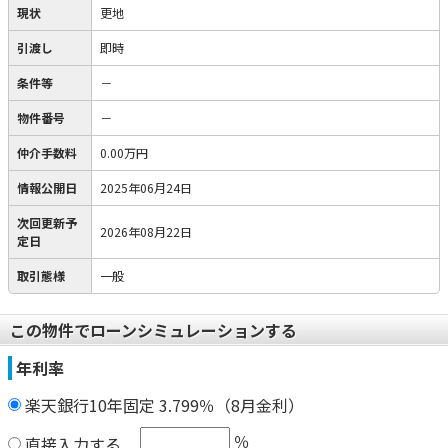
現状
更地
引渡し
即時
条件等
－
物件番号
－
仲介手数料
0.00万円
情報公開日
2025年06月24日
次回更新予
2026年08月22日
定日
取引態様
一般
この物件でローンシミュレーションする
年利率
楽天銀行10年固定 3.799％（8月金利）
％
直接入力する