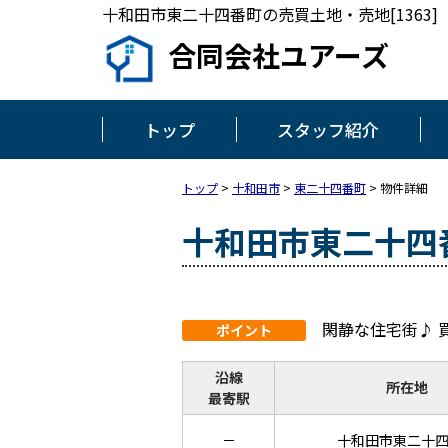
十和田市東二十四番町の売買土地・売地[1363]
合同会社ユアーズ
トップ
スタッフ紹介
トップ
>
十和田市
>
東二十四番町
>
物件詳細
十和田市東二十四
閑静な住宅街♪ 
ポイント
沿線
所在地
最寄駅
－
十和田市東二十