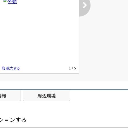
拡大する
1
/ 5
情報
周辺環境
ションする