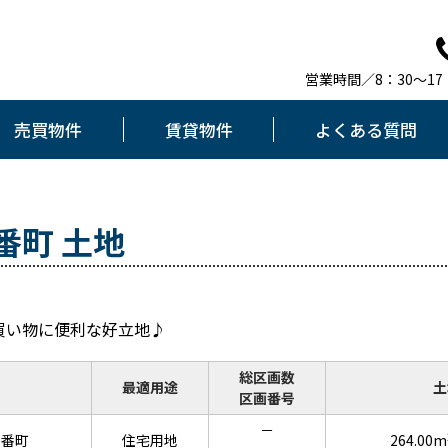
営業時間／8：30～1
売買物件
賃貸物件
よくある質問
番町 土地
買い物に便利な好立地♪
総区画数
最適用途
土
区画番号
－
四番町
住宅用地
264.00m