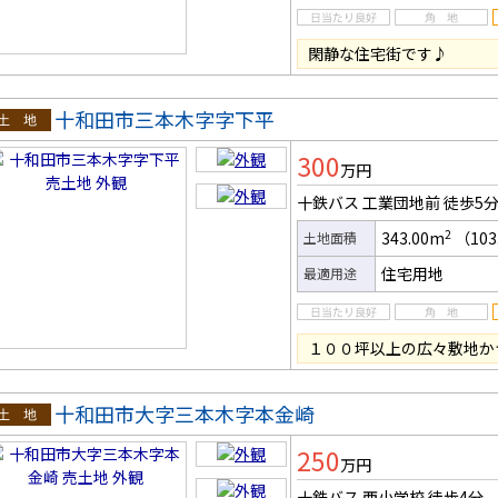
閑静な住宅街です♪
十和田市三本木字字下平
土地
300
万円
十鉄バス 工業団地前
徒歩5
2
343.00m
（103
土地面積
住宅用地
最適用途
１００坪以上の広々敷地か
十和田市大字三本木字本金崎
土地
250
万円
十鉄バス 西小学校
徒歩4分