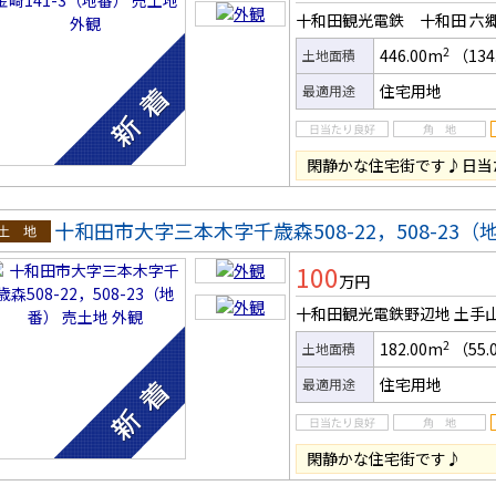
十和田観光電鉄 十和田 六
2
446.00m
（134
土地面積
住宅用地
最適用途
閑静かな住宅街です♪日当
十和田市大字三本木字千歳森508-22，508-23（
土地
100
万円
十和田観光電鉄野辺地 土手
2
182.00m
（55.
土地面積
住宅用地
最適用途
閑静かな住宅街です♪