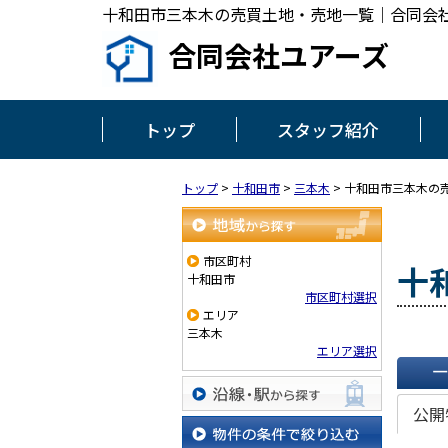
十和田市三本木の売買土地・売地一覧｜合同会
合同会社ユアーズ
トップ
スタッフ紹介
トップ
>
十和田市
>
三本木
>
十和田市三本木の
地域から探す
市区町村
十
十和田市
市区町村選択
エリア
三本木
エリア選択
一覧で
公開
沿線・駅から探す