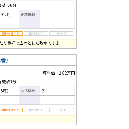
郷
徒歩6分
.91坪）
総区画数
たり良好で広々とした敷地です♪
地番）
坪単価：1.82万円
山
徒歩1分
05坪）
2
総区画数