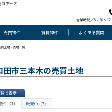
社ユアーズ
営業時間／8：30～1
売買物件
賃貸物件
よくある質問
売買土地・売地一覧
和田市三本木の売買土地
表示
物件（7）
販売中（7）