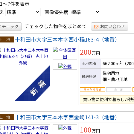
 1～7件を表示
え
画像優先度
チェックした物件をまとめて
てチェック
お問い合わせ
十和田市大字三本木字西小稲163-4（地番）
土地
200
万円
2
662.00m
（200
土地面積
住宅用地
最適用途
畑・農地用地
買い物に便利で暮らしが快
十和田市大字三本木字西金崎141-3（地番）
土地
100
万円