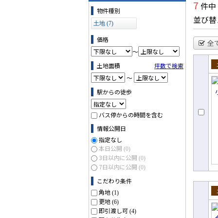
7
件中
物件の条件で絞り込む
物件種別
並び替
土地 (7)
価格
全
～
土地面積
坪数で検索
売
～
駅からの徒歩
バス停からの時間を含む
情報公開日
指定なし
本日公開
(0)
3日以内に公開
(0)
7日以内に公開
(0)
こだわり条件
角地
(1)
売
更地
(6)
即引渡し可
(4)