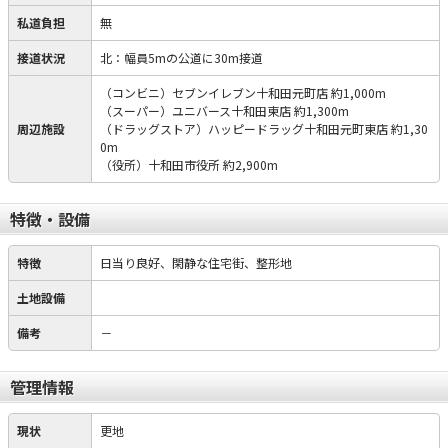
私道負担
無
接道状況
北：幅員5mの公道に30m接道
（コンビニ）セブンイレブン十和田元町店 約1,000m
（スーパー）ユニバース十和田東店 約1,300m
周辺施設
（ドラッグストア）ハッピードラッグ十和田元町東店 約1,30
0m
（役所）十和田市役所 約2,900m
特徴・設備
特徴
日当り良好、閑静な住宅街、整形地
土地設備
備考
－
管理情報
現状
更地