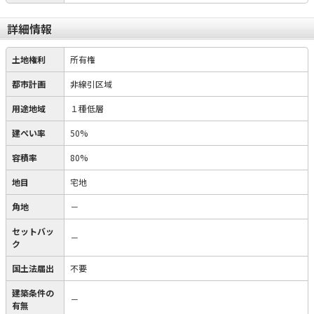
詳細情報
土地権利
所有権
都市計画
非線引区域
用途地域
１種低層
建ぺい率
50%
容積率
80%
地目
宅地
角地
－
セットバッ
－
ク
国土法届出
不要
建築条件の
－
有無