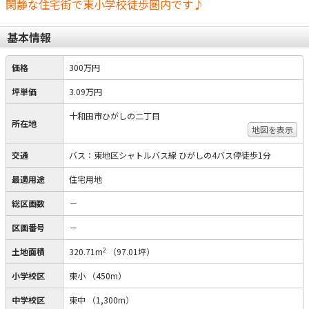
閑静な住宅街で東小学校徒歩圏内です♪
基本情報
価格
300万円
坪単価
3.09万円
十和田市ひがしの二丁目
所在地
地図を表示
交通
バス：東地区シャトルバス線 ひがしの4バス停徒歩1分
最適用途
住宅用地
総区画数
－
区画番号
－
2
土地面積
320.71m
（97.01坪）
小学校区
東小
（450m）
中学校区
東中
（1,300m）