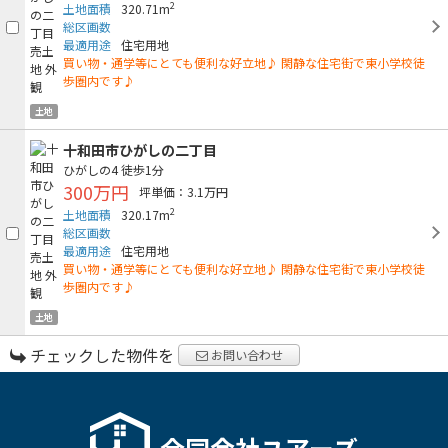
2
土地面積
320.71m
総区画数
最適用途
住宅用地
買い物・通学等にとても便利な好立地♪ 閑静な住宅街で東小学校徒
歩圏内です♪
土地
十和田市ひがしの二丁目
ひがしの4
徒歩1分
300万円
坪単価：3.1万円
2
土地面積
320.17m
総区画数
最適用途
住宅用地
買い物・通学等にとても便利な好立地♪ 閑静な住宅街で東小学校徒
歩圏内です♪
土地
チェックした物件を
お問い合わせ
合同会社ユアーズ