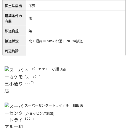
国土法届出
不要
建築条件の
無
有無
私道負担
無
接道状況
北：幅員10.5mの公道に28.7m接道
周辺施設
スーパーカケモ三小通り店
[スーパー]
800m
スーパーセンタートライアル十和田店
[ショッピング施設]
900m