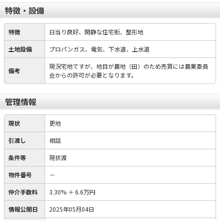
特徴・設備
特徴
日当り良好、閑静な住宅街、整形地
土地設備
プロパンガス、電気、下水道、上水道
現況宅地ですが、地目が農地（田）のため売買には農業委員
備考
会からの許可が必要となります。
管理情報
現状
更地
引渡し
相談
条件等
現状渡
物件番号
－
仲介手数料
3.30%
＋
6.6万円
情報公開日
2025年05月04日