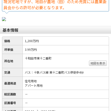
現況宅地ですが、地目が農地（田）のため売買には農業委
員会からの許可が必要となります。
基本情報
価格
1,200万円
坪単価
3.99万円
十和田市東十二番町
所在地
地図を表示
交通
バス：十鉄バス線 東十二番町バス停徒歩4分
住宅用地
最適用途
アパート用地
総区画数
－
区画番号
－
2