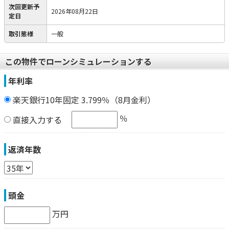
次回更新予
2026年08月22日
定日
取引態様
一般
この物件でローンシミュレーションする
年利率
楽天銀行10年固定 3.799％（8月金利）
％
直接入力する
返済年数
頭金
万円