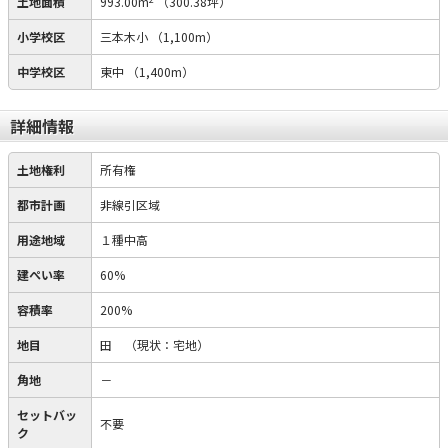
土地面積
993.00m
（300.38坪）
小学校区
三本木小
（1,100m）
中学校区
東中
（1,400m）
詳細情報
土地権利
所有権
都市計画
非線引区域
用途地域
１種中高
建ぺい率
60%
容積率
200%
地目
田
（現状：宅地）
角地
－
セットバッ
不要
ク