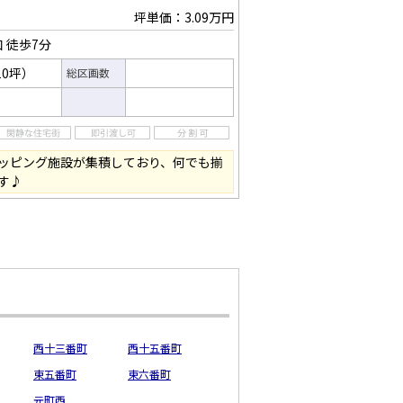
坪単価：3.09万円
口
徒歩7分
10坪）
総区画数
ッピング施設が集積しており、何でも揃
す♪
西十三番町
西十五番町
東五番町
東六番町
元町西