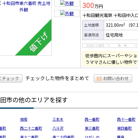
300
万円
十和田観光電鉄 十和田中入
2
321.00m
（97.
土地面積
住宅用地
最適用途
徒歩圏内にスーパーやショ
うママさんに優しい物件で
チェックした物件をまとめて
てチェック
お問い合わせ
田市の他のエリアを探す
相坂
三本木
西一番町
西十一番町
番町
西二十二番町
八斗沢
東三番町
東四番町
番町
東十二番町
東二十四番町
ひがしの
藤島