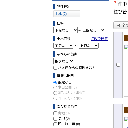
7
件中
物件の条件で絞り込む
物件種別
並び替
土地 (7)
価格
全
～
土地面積
坪数で検索
売
～
駅からの徒歩
バス停からの時間を含む
情報公開日
指定なし
本日公開
(0)
3日以内に公開
(0)
7日以内に公開
(0)
こだわり条件
角地
(0)
売
更地
(6)
即引渡し可
(6)