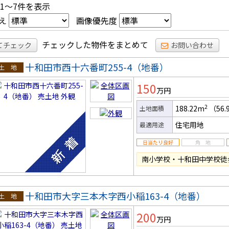
 1～7件を表示
え
画像優先度
チェックした物件をまとめて
てチェック
お問い合わせ
十和田市西十六番町255-4（地番）
土地
150
万円
2
188.22m
（56.
土地面積
住宅用地
最適用途
南小学校・十和田中学校徒
十和田市大字三本木字西小稲163-4（地番）
土地
200
万円