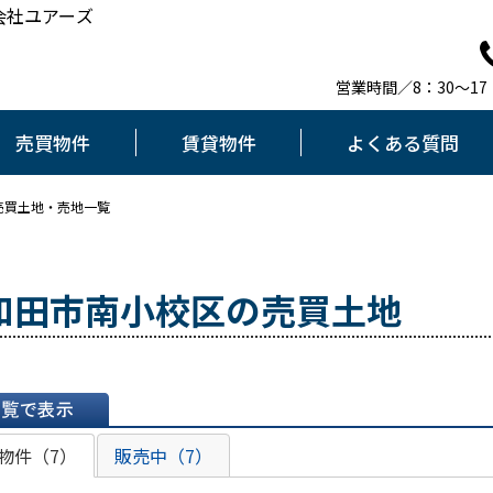
会社ユアーズ
営業時間／8：30～1
売買物件
賃貸物件
よくある質問
売買土地・売地一覧
和田市南小校区の売買土地
表示
物件（7）
販売中（7）