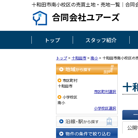
十和田市南小校区の売買土地・売地一覧｜合同
合同会社ユアーズ
トップ
スタッフ紹介
トップ
>
十和田市
>
南小
>
十和田市南小校区の
地域から探す
市区町村
十
十和田市
市区町村選択
小学校区
南小
小学校区選択
一覧で
公開
沿線・駅から探す