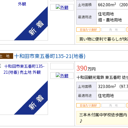
2
662.00m
（200
土地面積
住宅用地
最適用途
畑・農地用地
買い物に便利で暮らしが快
十和田市東五番町135-21(地番)
土地
390
万円
十和田観光電鉄 東五番町
徒
2
323.00m
（97.
土地面積
住宅用地
最適用途
三本木付属中学校徒歩圏内
♪