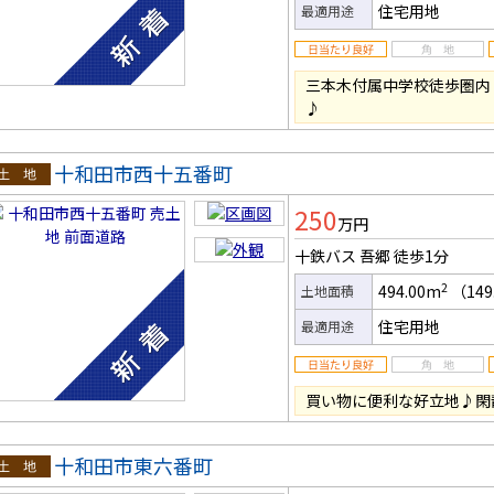
住宅用地
最適用途
三本木付属中学校徒歩圏内
♪
十和田市西十五番町
土地
250
万円
十鉄バス 吾郷
徒歩1分
2
494.00m
（149
土地面積
住宅用地
最適用途
買い物に便利な好立地♪閑
十和田市東六番町
土地