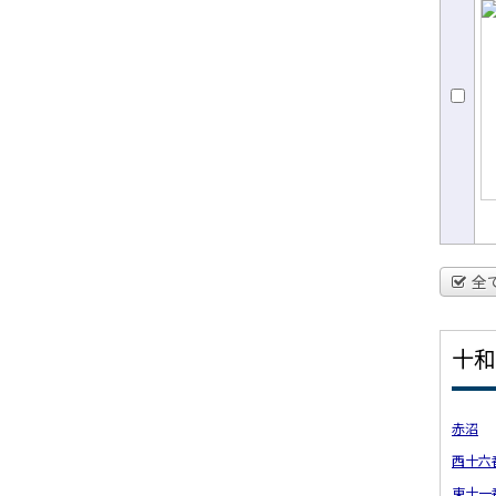
全
十和
赤沼
西十六
東十一