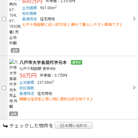
600万円
坪単価：2.19万円
2
土地面積
907.00m
総区画数
最適用途
住宅用地
七戸十和田駅に近い好立地♪ 静かで暮らしやすい環境です♪
土地
八戸市大字長苗代字元木
値下げ
七戸十和田駅
徒歩4分
50万円
坪単価：0.7万円
2
土地面積
237.00m
総区画数
最適用途
住宅用地
閑静な住宅街♪買い物に便利な好立地です♪
土地
チェックした物件を
お問い合わせ