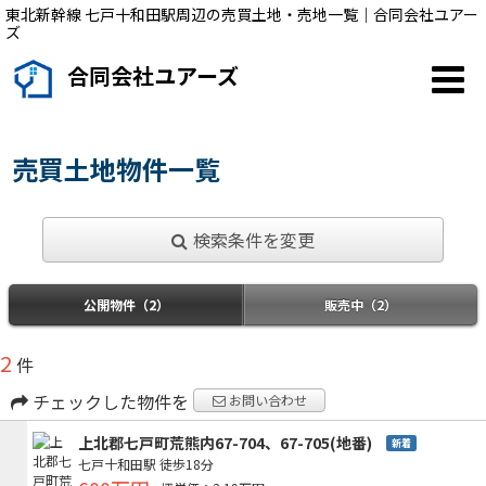
東北新幹線 七戸十和田駅周辺の売買土地・売地一覧｜合同会社ユアー
ズ
合同会社ユアーズ
売買土地物件一覧
検索条件を変更
公開物件（2）
販売中（2）
2
件
チェックした物件を
お問い合わせ
上北郡七戸町荒熊内67-704、67-705(地番)
新着
七戸十和田駅
徒歩18分