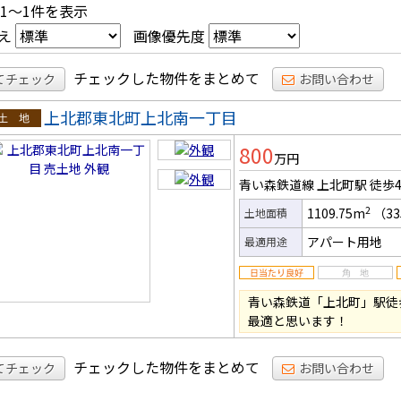
 1～1件を表示
え
画像優先度
チェックした物件をまとめて
てチェック
お問い合わせ
上北郡東北町上北南一丁目
土地
800
万円
青い森鉄道線 上北町駅
徒歩
2
1109.75m
（33
土地面積
アパート用地
最適用途
青い森鉄道「上北町」駅徒
最適と思います！
チェックした物件をまとめて
てチェック
お問い合わせ