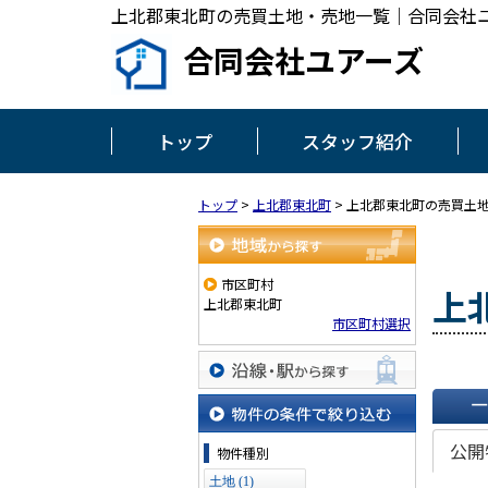
上北郡東北町の売買土地・売地一覧｜合同会社
合同会社ユアーズ
トップ
スタッフ紹介
トップ
>
上北郡東北町
>
上北郡東北町の売買土
地域から探す
市区町村
上
上北郡東北町
市区町村選択
沿線・駅から探す
一覧で
物件の条件で絞り込む
公開
物件種別
土地 (1)