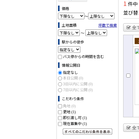
1
件中
価格
並び替
～
土地面積
坪数で検索
全
～
駅からの徒歩
売
バス停からの時間を含む
情報公開日
指定なし
本日公開
(0)
3日以内に公開
(0)
7日以内に公開
(0)
こだわり条件
角地
(0)
更地
(1)
即引渡し可
(1)
現在募集中
(1)
全
すべてのこだわり条件を見る