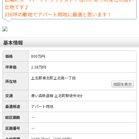
立地です♪
336坪の敷地でアパート用地に最適と思います！
基本情報
価格
800万円
坪単価
2.38万円
上北郡東北町上北南一丁目
所在地
地図を表示
交通
青い森鉄道線 上北町駅徒歩4分
最適用途
アパート用地
総区画数
－
区画番号
－
2
土地面積
1109.75m
（335.69坪）