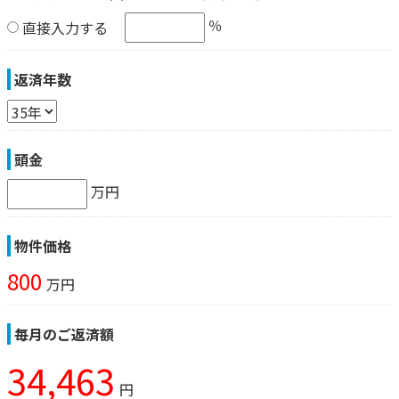
％
直接入力する
返済年数
頭金
万円
物件価格
800
万円
毎月のご返済額
34,463
円