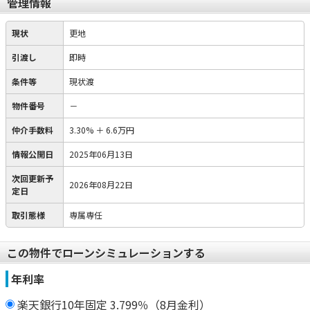
管理情報
現状
更地
引渡し
即時
条件等
現状渡
物件番号
－
仲介手数料
3.30%
＋
6.6万円
情報公開日
2025年06月13日
次回更新予
2026年08月22日
定日
取引態様
専属専任
この物件でローンシミュレーションする
年利率
楽天銀行10年固定 3.799％（8月金利）