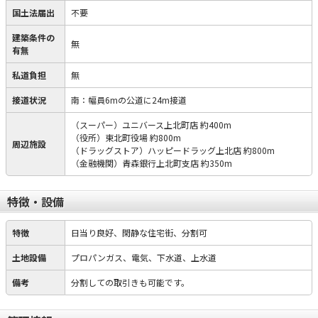
国土法届出
不要
建築条件の
無
有無
私道負担
無
接道状況
南：幅員6mの公道に24m接道
（スーパー）ユニバース上北町店 約400m
（役所）東北町役場 約800m
周辺施設
（ドラッグストア）ハッピードラッグ上北店 約800m
（金融機関）青森銀行上北町支店 約350m
特徴・設備
特徴
日当り良好、閑静な住宅街、分割可
土地設備
プロパンガス、電気、下水道、上水道
備考
分割しての取引きも可能です。