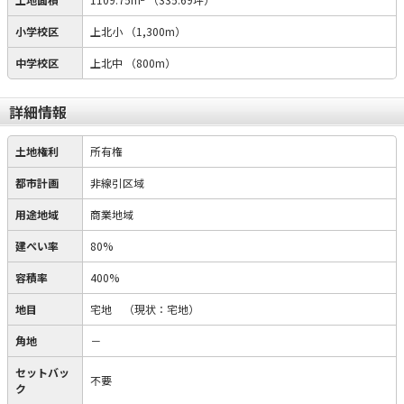
小学校区
上北小
（1,300m）
中学校区
上北中
（800m）
詳細情報
土地権利
所有権
都市計画
非線引区域
用途地域
商業地域
建ぺい率
80%
容積率
400%
地目
宅地
（現状：宅地）
角地
－
セットバッ
不要
ク