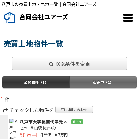
八戸市の売買土地・売地一覧｜合同会社ユアーズ
合同会社ユアーズ
売買土地物件一覧
検索条件を変更
公開物件（1）
販売中（1）
1
件
チェックした物件を
お問い合わせ
八戸市大字長苗代字元木
値下げ
七戸十和田駅
徒歩4分
50万円
坪単価：0.7万円