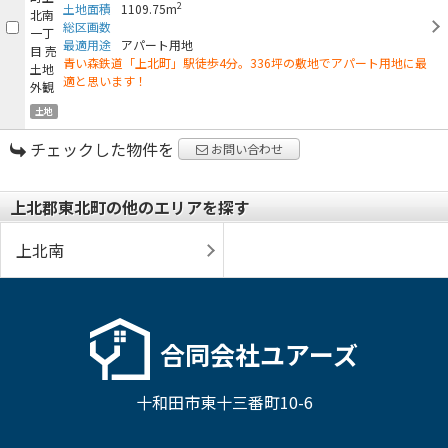
2
土地面積
1109.75m
総区画数
最適用途
アパート用地
青い森鉄道「上北町」駅徒歩4分。336坪の敷地でアパート用地に最
適と思います！
土地
チェックした物件を
お問い合わせ
上北郡東北町の他のエリアを探す
上北南
合同会社ユアーズ
十和田市東十三番町10-6