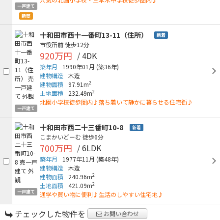
一戸建て
新築
十和田市西十一番町13-11（住所）
新着
市役所前
徒歩12分
920万円
/ 4DK
築年月
1990年01月
(築36年)
建物構造
木造
2
建物面積
97.91m
2
土地面積
232.49m
北園小学校徒歩圏内♪落ち着いて静かに暮らせる住宅街♪
一戸建て
十和田市西二十三番町10-8
新着
こまかいどーむ
徒歩6分
700万円
/ 6LDK
築年月
1977年11月
(築48年)
建物構造
木造
2
建物面積
240.96m
2
土地面積
421.09m
一戸建て
通学や買い物に便利♪生活のしやすい住宅地♪
チェックした物件を
お問い合わせ