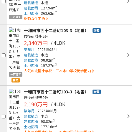
建物構造
木造
2
建物面積
127.94m
2
土地面積
363.62m
一戸建て
閑静な住宅街♪
十和田市西十二番町103-3（地番）
新着
市役所
徒歩2分
2,340万円
/ 4LDK
築年月
2026年08月
建物構造
木造
2
建物面積
98.82m
2
土地面積
197.27m
人気の北園小学校・三本木中学校徒歩圏内♪
一戸建て
新築
十和田市西十二番町103-3（地番）
新着
市役所
徒歩2分
2,190万円
/ 4LDK
築年月
2026年08月
建物構造
木造
2
建物面積
98.82m
2
土地面積
177.16m
人気の北園小学校・三本木中学校徒歩圏内♪