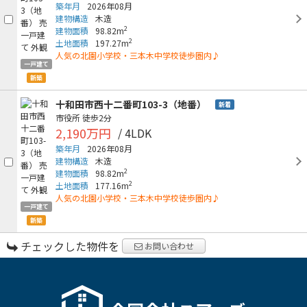
築年月
2026年08月
建物構造
木造
2
建物面積
98.82m
2
土地面積
197.27m
人気の北園小学校・三本木中学校徒歩圏内♪
一戸建て
新築
十和田市西十二番町103-3（地番）
新着
市役所
徒歩2分
2,190万円
/ 4LDK
築年月
2026年08月
建物構造
木造
2
建物面積
98.82m
2
土地面積
177.16m
人気の北園小学校・三本木中学校徒歩圏内♪
一戸建て
新築
チェックした物件を
お問い合わせ