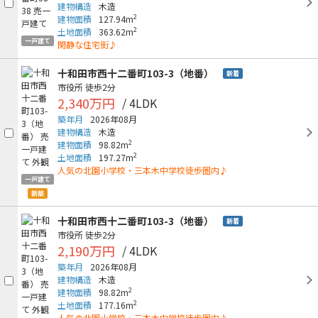
建物構造
木造
2
建物面積
127.94m
2
土地面積
363.62m
一戸建て
閑静な住宅街♪
十和田市西十二番町103-3（地番）
新着
市役所
徒歩2分
2,340万円
/ 4LDK
築年月
2026年08月
建物構造
木造
2
建物面積
98.82m
2
土地面積
197.27m
人気の北園小学校・三本木中学校徒歩圏内♪
一戸建て
新築
十和田市西十二番町103-3（地番）
新着
市役所
徒歩2分
2,190万円
/ 4LDK
築年月
2026年08月
建物構造
木造
2
建物面積
98.82m
2
土地面積
177.16m
人気の北園小学校・三本木中学校徒歩圏内♪