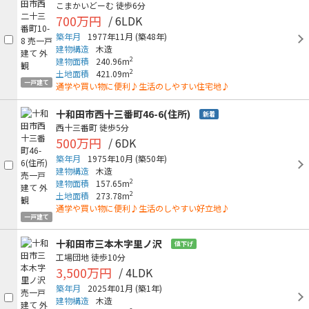
こまかいどーむ
徒歩6分
700万円
/ 6LDK
築年月
1977年11月
(築48年)
建物構造
木造
2
建物面積
240.96m
2
土地面積
421.09m
一戸建て
通学や買い物に便利♪生活のしやすい住宅地♪
十和田市西十三番町46-6(住所)
新着
西十三番町
徒歩5分
500万円
/ 6DK
築年月
1975年10月
(築50年)
建物構造
木造
2
建物面積
157.65m
2
土地面積
273.78m
通学や買い物に便利♪生活のしやすい好立地♪
一戸建て
十和田市三本木字里ノ沢
値下げ
工場団地
徒歩10分
3,500万円
/ 4LDK
築年月
2025年01月
(築1年)
建物構造
木造