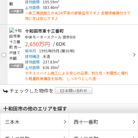
2
建物面積
105.59m
2
土地面積
583.40m
一戸建て
一条工務店施工の4LDK平家の新築住宅です♪ 全館床暖房付きで
特に冬は安心です♪
十和田市東十三番町
中央モータースクール
徒歩8分
2,650万円
/ 6DK
築年月
1995年09月
(築30年)
建物構造
木造
2
建物面積
237.83m
一戸建て
2
土地面積
636.30m
セキスイハイム施工による安心の品質、耐久性・耐震性に優れ
た軽量鉄骨構造を採用。 しっかりとした造…
チェックした物件を
お問い合わせ
十和田市の他のエリアを探す
三本木
西十一番町