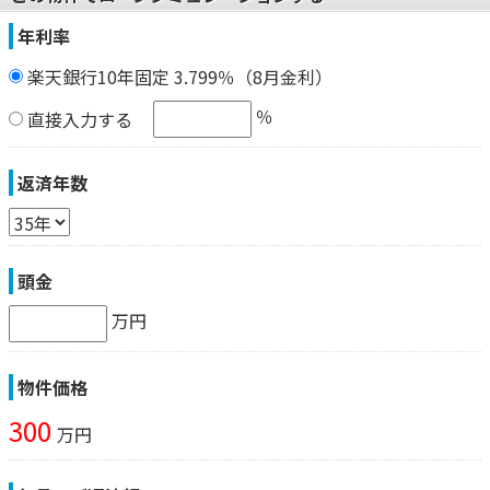
年利率
楽天銀行10年固定 3.799％（8月金利）
％
直接入力する
返済年数
頭金
万円
物件価格
300
万円