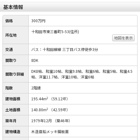
基本情報
価格
300万円
十和田市東三番町5-53(住所)
所在地
地図を表示
交通
バス：十和田線線 三丁目バス停徒歩3分
間取り
8DK
DK8帖、和室10帖、和室9.8帖、和室6帖、和室5帖、和室4.5
間取り詳細
帖、洋室11.7帖、洋室10帖、洋室6帖
階数
2階建
2
建物面積
195.44m
（59.12坪）
2
土地面積
140.80m
（42.59坪）
築年月
1979年12月
（築46年）
建物構造
木造亜鉛メッキ鋼板葺