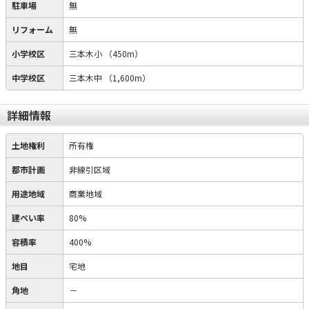
駐車場
無
リフォーム
無
小学校区
三本木小
（450m）
中学校区
三本木中
（1,600m）
詳細情報
土地権利
所有権
都市計画
非線引区域
用途地域
商業地域
建ぺい率
80%
容積率
400%
地目
宅地
角地
－