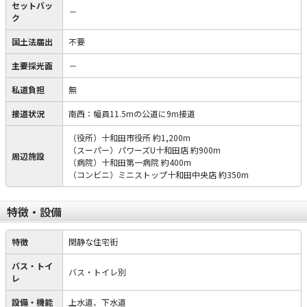
セットバッ
－
ク
国土法届出
不要
主要採光面
－
私道負担
無
接道状況
南西：幅員11.5mの公道に9m接道
（役所）十和田市役所 約1,200m
（スーパー）パワーズU十和田店 約900m
周辺施設
（病院）十和田第一病院 約400m
（コンビニ）ミニストップ十和田中央店 約350m
特徴・設備
特徴
閑静な住宅街
バス・トイ
バス・トイレ別
レ
設備・機能
上水道、下水道