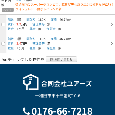
徒歩圏内にスーパーやコンビニ、雑貨屋等もあり生活に便利な好立地！
ウォシュレット付きトイレへの新…
アパート
2
階数
2階
間取り
1LDK
面積
46.74m
賃料
3.9
万円
管理費等
無
敷金
1ヶ月
礼金
無
保証金
無
2
階数
2階
間取り
1LDK
面積
46.74m
賃料
3.4
万円
管理費等
無
敷金
1ヶ月
礼金
無
保証金
無
チェックした物件を
お問い合わせ
合同会社ユアーズ
十和田市東十三番町10-6
0176-66-7218