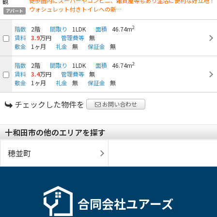
徒歩圏内にスーパーやコンビニ、雑貨屋等もあり生活に便利な好立地！
ウォシュレット付きトイレへの新…
アパート
2
階数
2階
間取り
1LDK
面積
46.74m
賃料
3.9
万円
管理費等
無
敷金
1ヶ月
礼金
無
保証金
無
2
階数
2階
間取り
1LDK
面積
46.74m
賃料
3.4
万円
管理費等
無
敷金
1ヶ月
礼金
無
保証金
無
チェックした物件を
お問い合わせ
十和田市の他のエリアを探す
穂並町
合同会社ユアーズ