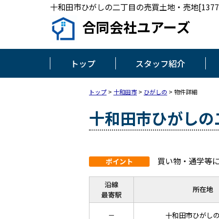
十和田市ひがしの二丁目の売買土地・売地[1377
合同会社ユアーズ
トップ
スタッフ紹介
トップ
>
十和田市
>
ひがしの
>
物件詳細
十和田市ひがしの
買い物・通学等に
ポイント
沿線
所在地
最寄駅
－
十和田市ひがし