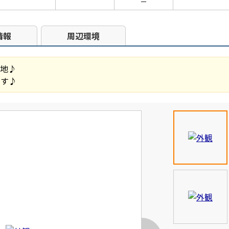
－
情報
周辺環境
立地♪
です♪