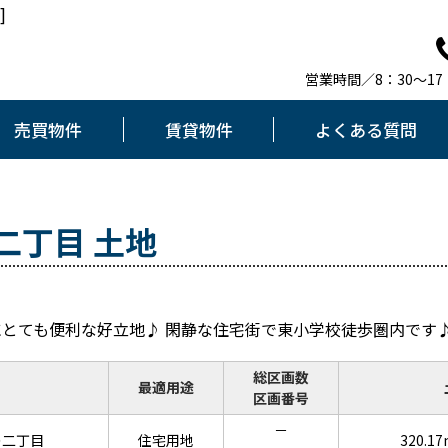
]
営業時間／8：30～1
売買物件
賃貸物件
よくある質問
二丁目 土地
とても便利な好立地♪ 閑静な住宅街で東小学校徒歩圏内です
総区画数
最適用途
区画番号
－
の二丁目
住宅用地
320.1