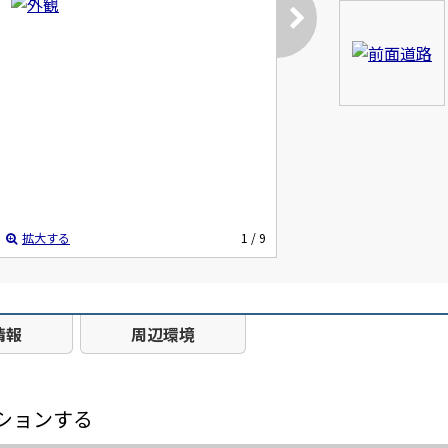
拡大する
1
/ 9
情報
周辺環境
ションする