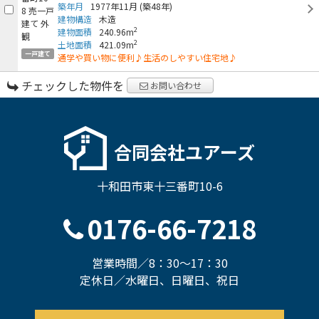
築年月
1977年11月
(築48年)
建物構造
木造
2
建物面積
240.96m
2
土地面積
421.09m
一戸建て
通学や買い物に便利♪生活のしやすい住宅地♪
チェックした物件を
お問い合わせ
合同会社ユアーズ
十和田市東十三番町10-6
0176-66-7218
営業時間／8：30～17：30
定休日／水曜日、日曜日、祝日