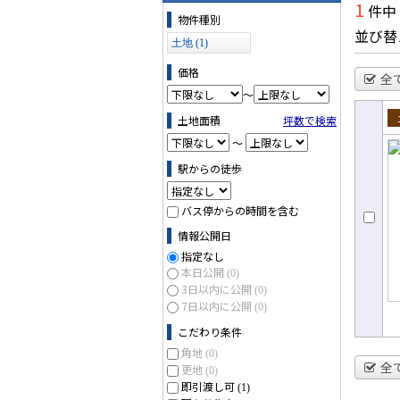
1
件中
物件の条件で絞り込む
物件種別
並び替
土地 (1)
価格
全
～
土地面積
坪数で検索
売
～
駅からの徒歩
バス停からの時間を含む
情報公開日
指定なし
本日公開
(0)
3日以内に公開
(0)
7日以内に公開
(0)
こだわり条件
角地
(0)
全
更地
(0)
即引渡し可
(1)