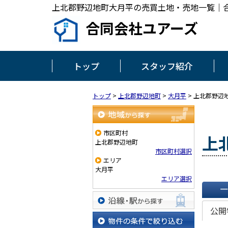
上北郡野辺地町大月平の売買土地・売地一覧｜
合同会社ユアーズ
トップ
スタッフ紹介
トップ
>
上北郡野辺地町
>
大月平
>
上北郡野辺
地域から探す
市区町村
上
上北郡野辺地町
市区町村選択
エリア
大月平
エリア選択
一覧で
公開
沿線・駅から探す