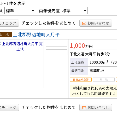
 1～1件を表示
え
画像優先度
チェックした物件をまとめて
てチェック
お問い合わせ
上北郡野辺地町大月平
土地
1,000
万円
下北交通 大月平
徒歩2分
2
1000.00m
（30
土地面積
事業用地
最適用途
単純利回り約16％の太陽
地としても活用可能です♪
チェックした物件をまとめて
てチェック
お問い合わせ