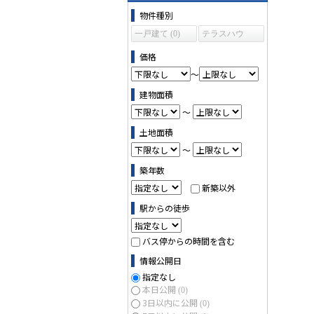
物件の条件で絞り込む
物件種別
一戸建て (0)
テラスハウ
ス (0)
価格
～
建物面積
～
土地面積
～
築年数
新築以外
駅からの徒歩
バス停からの時間を含む
情報公開日
指定なし
本日公開
(0)
3日以内に公開
(0)