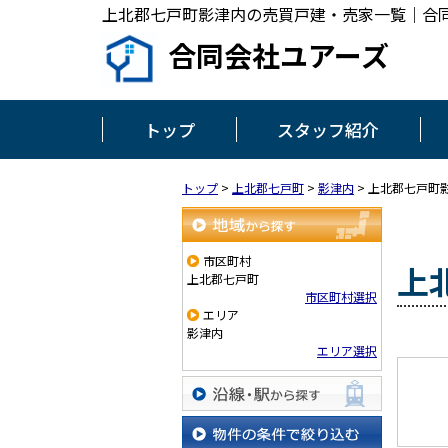
上北郡七戸町影津内の売買戸建・売家一覧｜合
合同会社ユアーズ
トップ
スタッフ紹介
トップ
>
上北郡七戸町
>
影津内
>
上北郡七戸町
地域から探す
市区町村
上
上北郡七戸町
市区町村選択
エリア
影津内
エリア選択
沿線・駅から探す