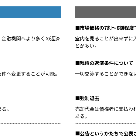
市場価格の7割～8割程度
、金融機関へより多くの返済
室内を見ることが出来ずに
とが多い。
残債の返済条件について
条件へ変更することが可能。
一切交渉することができな
強制退去
ある。
売却代金は債権者に支払わ
ある。
公告というかたちで公表