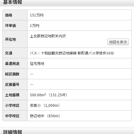
基本情報
価格
151万円
坪単価
1万円
上北郡野辺地町米内沢
所在地
地図を表示
交通
バス：十和田観光野辺地線線 新町通バス停徒歩16分
最適用途
住宅用地
総区画数
－
区画番号
－
2
土地面積
500.00m
（151.25坪）
小学校区
若葉小
（1,000m）
中学校区
野辺地中
（650m）
詳細情報