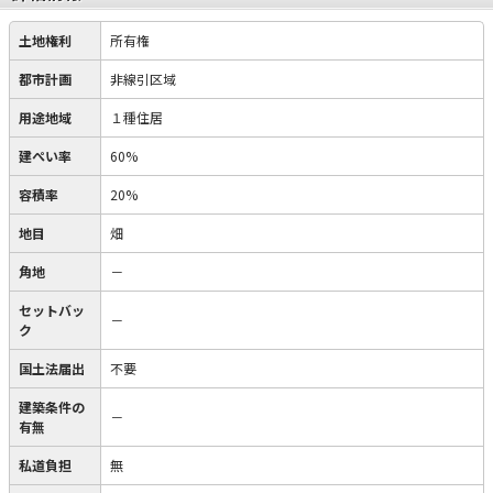
土地権利
所有権
都市計画
非線引区域
用途地域
１種住居
建ぺい率
60%
容積率
20%
地目
畑
角地
－
セットバッ
－
ク
国土法届出
不要
建築条件の
－
有無
私道負担
無