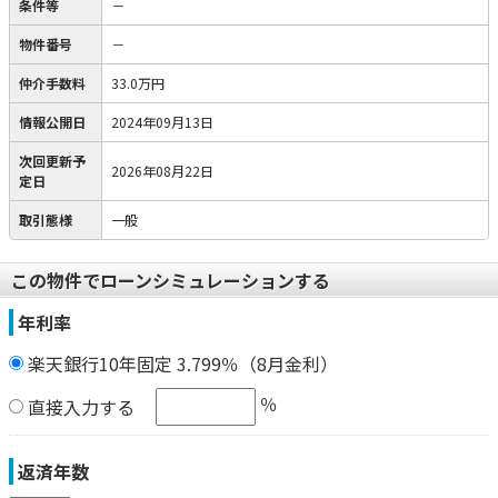
条件等
－
物件番号
－
仲介手数料
33.0万円
情報公開日
2024年09月13日
次回更新予
2026年08月22日
定日
取引態様
一般
この物件でローンシミュレーションする
年利率
楽天銀行10年固定 3.799％（8月金利）
％
直接入力する
返済年数