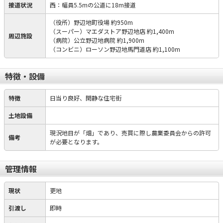
接道状況
西：幅員5.5mの公道に18m接道
（役所）野辺地町役場 約950m
（スーパー）マエダストア野辺地店 約1,400m
周辺施設
（病院）公立野辺地病院 約1,900m
（コンビニ）ローソン野辺地馬門道店 約1,100m
特徴・設備
特徴
日当り良好、閑静な住宅街
土地設備
現況地目が「畑」であり、売買に際し農業委員会からの許可
備考
が必要となります。
管理情報
現状
更地
引渡し
即時