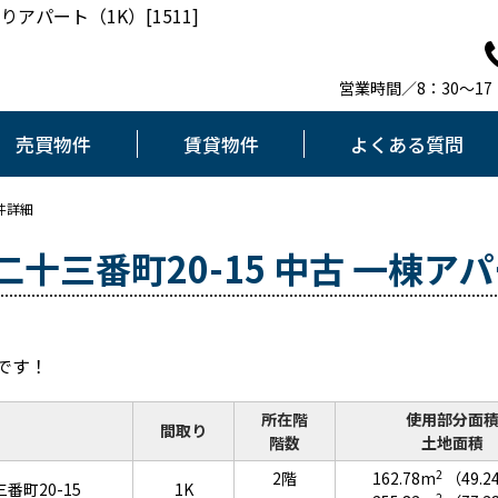
アパート（1K）[1511]
営業時間／8：30～1
売買物件
賃貸物件
よくある質問
件詳細
十三番町20-15 中古 一棟ア
です！
所在階
使用部分面
間取り
階数
土地面積
2
2階
162.78m
（49.
町20-15
1K
2