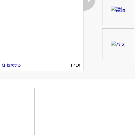
拡大する
1
/ 10