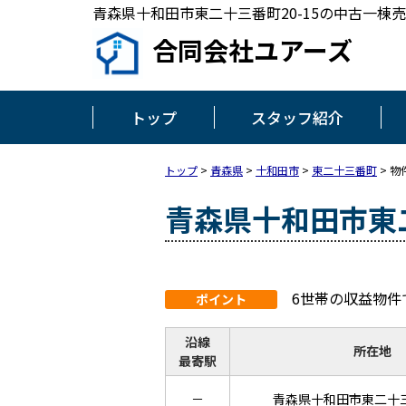
青森県十和田市東二十三番町20-15の中古一棟売り
合同会社ユアーズ
トップ
スタッフ紹介
トップ
>
青森県
>
十和田市
>
東二十三番町
>
物
青森県十和田市東二
6世帯の収益物件
ポイント
沿線
所在地
最寄駅
－
青森県十和田市東二十三番