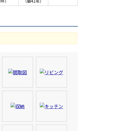
38坪）
（築41年）