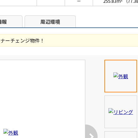
－
255.83m
（77.
情報
周辺環境
ーナーチェンジ物件！