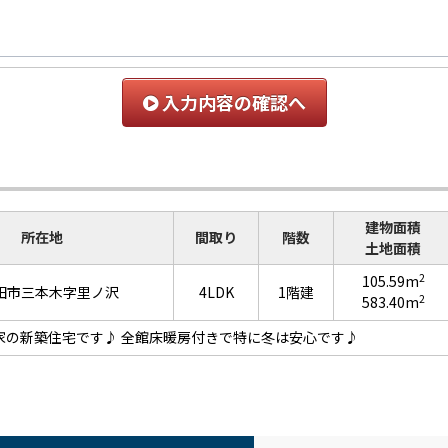
入力内容の確認へ
建物面積
所在地
間取り
階数
土地面積
2
105.59m
田市三本木字里ノ沢
4LDK
1階建
2
583.40m
平家の新築住宅です♪ 全館床暖房付きで特に冬は安心です♪