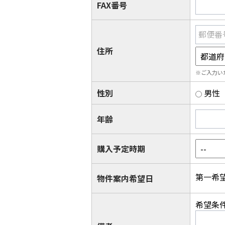
FAX番号
郵便番
住所
※ご入力い
性別
男性
年齢
購入予定時期
第一希
物件案内希望日
希望条