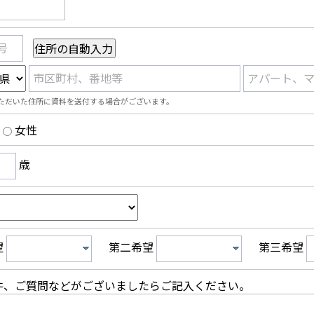
号
市区町村、番地等
アパート、
ただいた住所に資料を送付する場合がございます。
女性
歳
望
第二希望
第三希望
件、ご質問などがございましたらご記入ください。