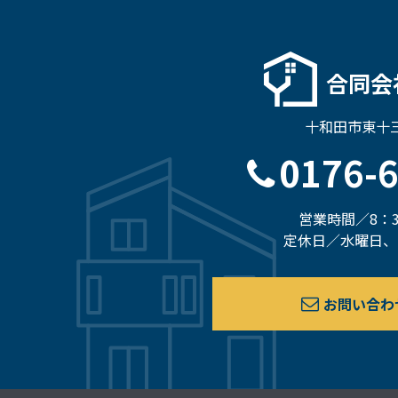
合同会
十和田市東十三
0176-
営業時間／8：3
定休日／水曜日、
お問い合わ