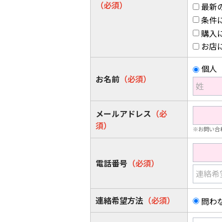
（必須）
最新
条件
購入
お店
個人
お名前
（必須）
姓
メールアドレス
（必
須）
※お問い合
電話番号
（必須）
連絡希
連絡希望方法
（必須）
問わ