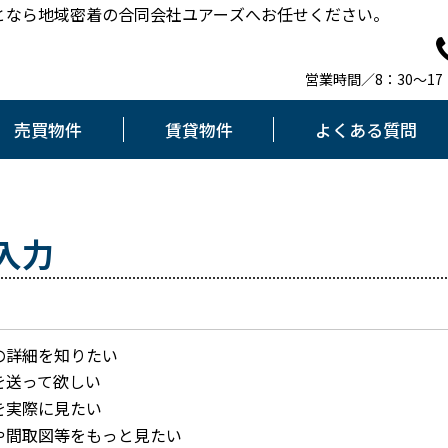
となら地域密着の合同会社ユアーズへお任せください。
営業時間／8：30～1
売買物件
賃貸物件
よくある質問
入力
の詳細を知りたい
を送って欲しい
を実際に見たい
や間取図等をもっと見たい